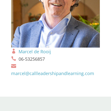
Marcel de Rooij
06-53256857
marcel@callleadershipandlearning.com