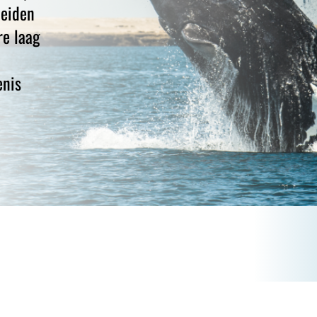
leiden
re laag
enis