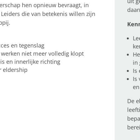
uit 
derschap hen opnieuw bevraagt, in
daar
Leiders die van betekenis willen zijn
pij.
Kenm
Le
cces en tegenslag
ke
werken niet meer volledig klopt
He
s en innerlijke richting
in
r eldership
Is
Is
en
De e
leef
bepa
berei