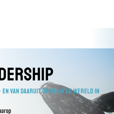
ldership
– en van daaruit opnieuw de wereld in
aarop