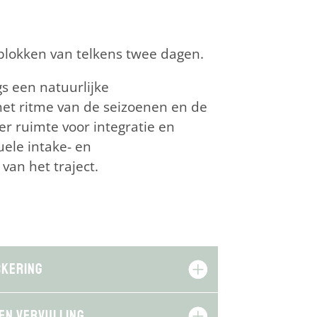
r blokken van telkens twee dagen.
 een natuurlijke
 het ritme van de seizoenen en de
er ruimte voor integratie en
uele intake- en
van het traject.
skering
 en vervulling