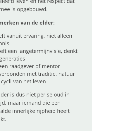
geleefd leven en het respect dat
mee is opgebouwd.
erken van de elder:
eft vanuit ervaring, niet alleen
nnis
eft een langetermijnvisie, denkt
 generaties
 een raadgever of mentor
 verbonden met traditie, natuur
 cycli van het leven
lder is dus niet per se oud in
tijd, maar iemand die een
alde innerlijke rijpheid heeft
kt.