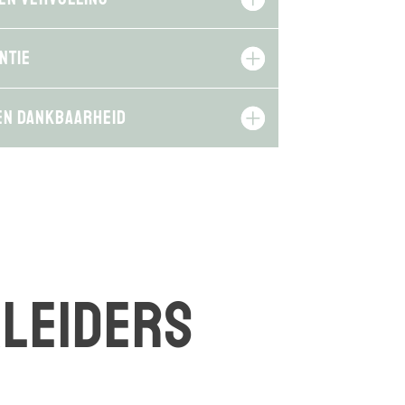
ntie
 en dankbaarheid
leiders