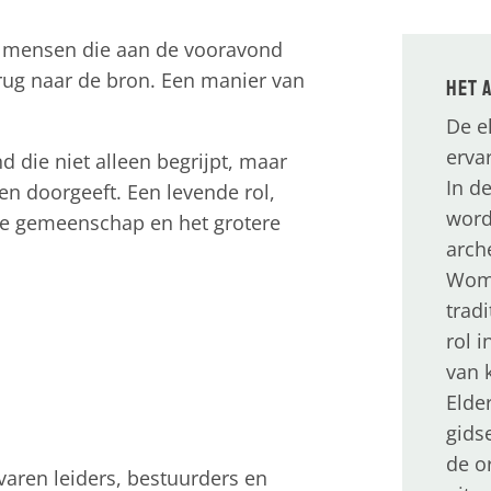
or mensen die aan de vooravond
rug naar de bron. Een manier van
Het 
De e
ervar
 die niet alleen begrijpt, maar
In d
 en doorgeeft. Een levende rol,
word
 de gemeenschap en het grotere
arch
Woma
tradi
rol 
van 
Elde
gids
de or
varen leiders, bestuurders en