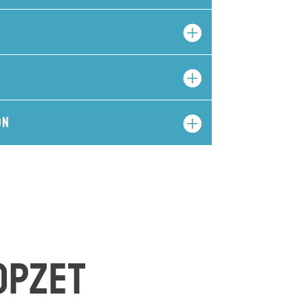
n
on
opzet