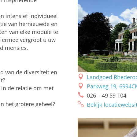
en inspirerende
 intensief individueel
atie van hernieuwde en
ten van elke module te
Hiermee vergroot u uw
r dimensies.
d van de diversiteit en
Landgoed Rhedero
it?
Parkweg 19, 6994C
k in de relatie om met
026 – 49 59 104
n het grotere geheel?
Bekijk locatiewebsi