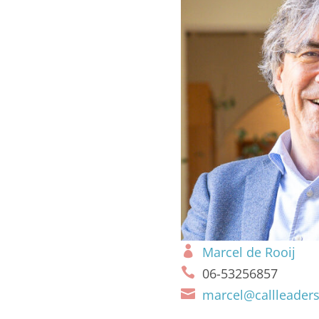
Marcel de Rooij
06-53256857
marcel@callleader