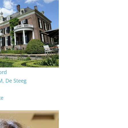
ord
M, De Steeg
te