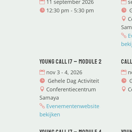
11 september 2026
s
12:30 pm - 5:30 pm
G
C
Sam
E
beki
Young CALL 17 – Module 2
CALL
nov 3 - 4, 2026
n
Gehele Dag Activiteit
G
Conferentiecentrum
C
Samaya
Evenementenwebsite
bekijken