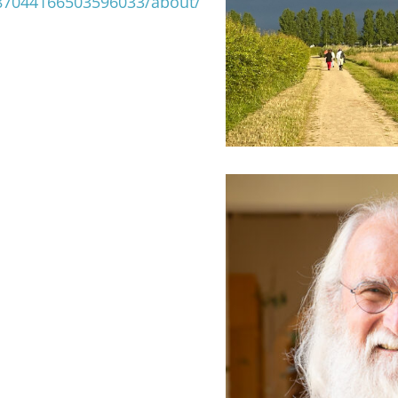
287044166503596033/about/