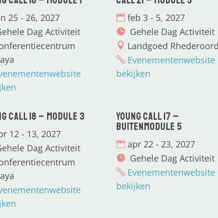
g CALL 18 – Module 1
CALL 21 – Module 3
an 25 - 26, 2027
feb 3 - 5, 2027
ehele Dag Activiteit
Gehele Dag Activiteit
onferentiecentrum
Landgoed Rhederoor
aya
Evenementenwebsite
venementenwebsite
bekijken
jken
g CALL 18 – Module 3
Young CALL 17 –
Buitenmodule 5
pr 12 - 13, 2027
apr 22 - 23, 2027
ehele Dag Activiteit
Gehele Dag Activiteit
onferentiecentrum
Evenementenwebsite
aya
bekijken
venementenwebsite
jken