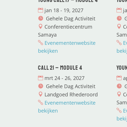
Young CALL 17 – Module 4
Youn
jan 18 - 19, 2027
j
Gehele Dag Activiteit
G
Conferentiecentrum
C
Samaya
Sam
Evenementenwebsite
E
bekijken
beki
CALL 21 – Module 4
Youn
mrt 24 - 26, 2027
a
Gehele Dag Activiteit
G
Landgoed Rhederoord
C
Sam
Evenementenwebsite
bekijken
E
beki