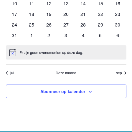
0
0
0
0
0
0
0
10
11
12
13
14
15
16
evenementen
evenementen
evenementen
evenementen
evenementen
evenementen
evenem
0
0
0
0
0
0
0
17
18
19
20
21
22
23
evenementen
evenementen
evenementen
evenementen
evenementen
evenementen
evenem
0
0
0
0
0
0
0
24
25
26
27
28
29
30
evenementen
evenementen
evenementen
evenementen
evenementen
evenementen
evenem
0
0
0
0
0
0
0
31
1
2
3
4
5
6
evenementen
evenementen
evenementen
evenementen
evenementen
evenementen
evenem
Er zijn geen evenementen op deze dag.
Bericht
jul
Deze maand
sep
Abonneer op kalender