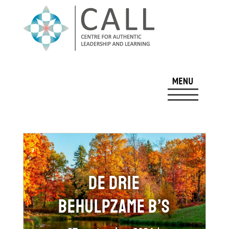
De drie
behulpzame B’s