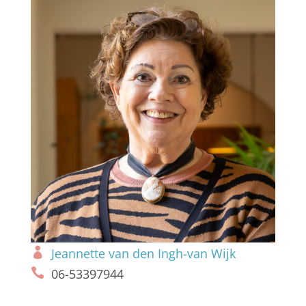
Jeannette van den Ingh-van Wijk
06-53397944