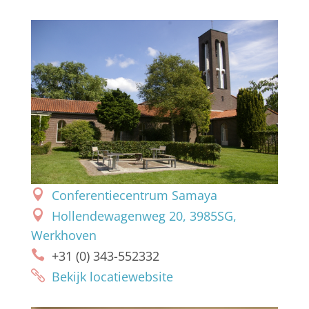
Conferentiecentrum Samaya
Hollendewagenweg 20, 3985SG,
Werkhoven
+31 (0) 343-552332
Bekijk locatiewebsite