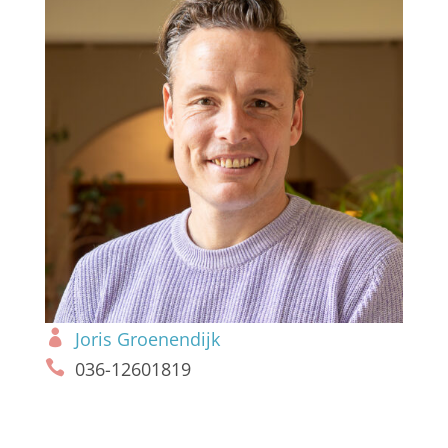
Joris Groenendijk
036-12601819