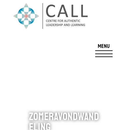
Zomeravondwand
eling