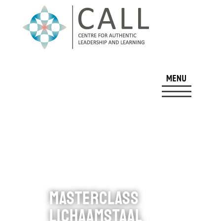
Masterclass
lichaamstaal