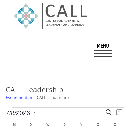
CALL Leadership
Evenementen
CALL Leadership
Evenementen
Evene
Ev
7/8/2026
Zoeken
Maan
we
Zoeken
Selecteer
Kalender
M
MAANDAG
D
DINSDAG
W
WOENSDAG
D
DONDERDAG
V
VRIJDAG
Z
ZATERDAG
Z
ZONDA
nav