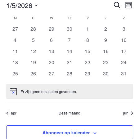
Evene
Ev
1/5/2026
Zoeken
Maan
we
Zoeken
Selecteer
Kalender
M
MAANDAG
D
DINSDAG
W
WOENSDAG
D
DONDERDAG
V
VRIJDAG
Z
ZATERDAG
Z
ZONDA
nav
en
een
van
0
0
0
0
0
0
0
27
28
29
30
1
2
3
weerg
datum.
Evenementen
evenementen
evenementen
evenementen
evenementen
evenementen
evenementen
evenem
0
0
0
0
0
0
0
4
5
6
7
8
9
navigat
10
evenementen
evenementen
evenementen
evenementen
evenementen
evenementen
evenem
0
0
0
0
0
0
0
11
12
13
14
15
16
17
evenementen
evenementen
evenementen
evenementen
evenementen
evenementen
evenem
0
0
0
0
0
0
0
18
19
20
21
22
23
24
evenementen
evenementen
evenementen
evenementen
evenementen
evenementen
evenem
0
0
0
0
0
0
0
25
26
27
28
29
30
31
evenementen
evenementen
evenementen
evenementen
evenementen
evenementen
evenem
Er zijn geen resultaten gevonden.
Bericht
apr
Deze maand
jun
Abonneer op kalender