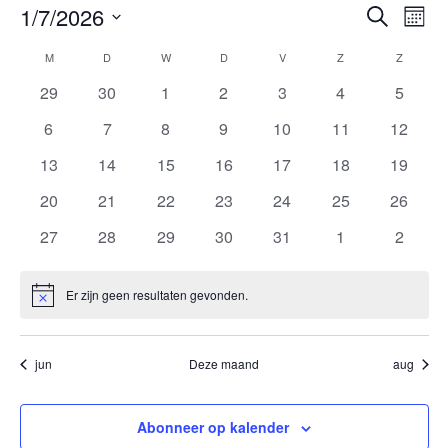
Evene
Ev
1/7/2026
Zoeken
Maan
we
Zoeken
Selecteer
Kalender
M
MAANDAG
D
DINSDAG
W
WOENSDAG
D
DONDERDAG
V
VRIJDAG
Z
ZATERDAG
Z
ZONDA
nav
en
een
van
0
0
0
0
0
0
0
29
30
1
2
3
4
5
weerg
datum.
Evenementen
evenementen
evenementen
evenementen
evenementen
evenementen
evenementen
evenem
0
0
0
0
0
0
0
6
7
8
9
10
11
navigat
12
evenementen
evenementen
evenementen
evenementen
evenementen
evenementen
evenem
0
0
0
0
0
0
0
13
14
15
16
17
18
19
evenementen
evenementen
evenementen
evenementen
evenementen
evenementen
evenem
0
0
0
0
0
0
0
20
21
22
23
24
25
26
evenementen
evenementen
evenementen
evenementen
evenementen
evenementen
evenem
0
0
0
0
0
0
0
27
28
29
30
31
1
2
evenementen
evenementen
evenementen
evenementen
evenementen
evenementen
evenem
Er zijn geen resultaten gevonden.
Bericht
jun
Deze maand
aug
Abonneer op kalender